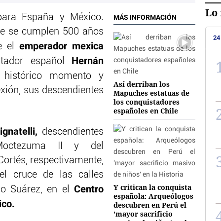
Lo 
para España y México.
MÁS INFORMACIÓN
re se cumplen 500 años
24
emperador mexica
re el
Hernán
tador español
 histórico momento y
Así derriban los
xión, sus descendientes
Mapuches estatuas de
los conquistadores
españoles en Chile
gnatelli,
descendientes
Moctezuma II y del
ortés, respectivamente,
l cruce de las calles
Y critican la conquista
Centro
o Suárez, en el
española: Arqueólogos
ico.
descubren en Perú el
'mayor sacrificio