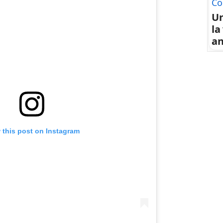
Co
U
la
an
 this post on Instagram