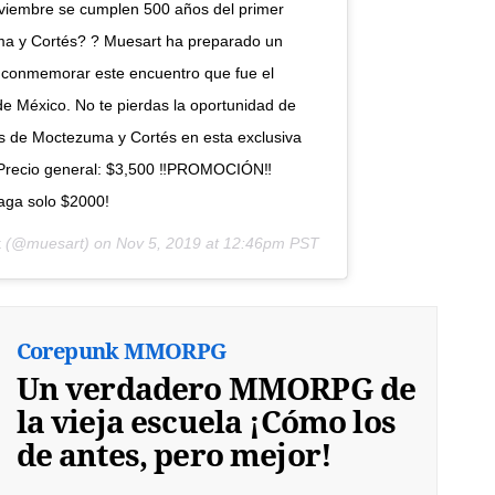
viembre se cumplen 500 años del primer
ma y Cortés? ? Muesart ha preparado un
 conmemorar este encuentro que fue el
de México. No te pierdas la oportunidad de
es de Moctezuma y Cortés en esta exclusiva
? Precio general: $3,500 ‼️PROMOCIÓN‼️
paga solo $2000!
t
(@muesart) on
Nov 5, 2019 at 12:46pm PST
Corepunk MMORPG
Un verdadero MMORPG de
la vieja escuela ¡Cómo los
de antes, pero mejor!