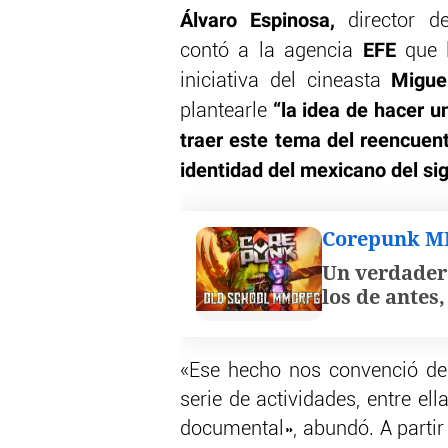
Álvaro Espinosa,
director d
EFE
contó a la agencia
que l
Migue
iniciativa del cineasta
“la idea de hacer 
plantearle
traer este tema del reencuent
identidad del mexicano del sig
Corepunk 
Un verdader
los de antes
«Ese hecho nos convenció de
serie de actividades, entre el
documental», abundó. A partir d