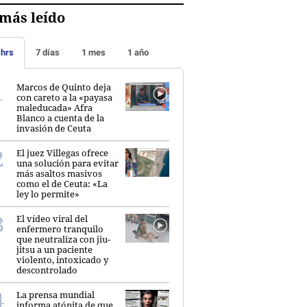
más leído
 hrs
7 días
1 mes
1 año
Marcos de Quinto deja
con careto a la «payasa
maleducada» Afra
Blanco a cuenta de la
invasión de Ceuta
El juez Villegas ofrece
una solución para evitar
más asaltos masivos
como el de Ceuta: «La
ley lo permite»
El vídeo viral del
enfermero tranquilo
que neutraliza con jiu-
jitsu a un paciente
violento, intoxicado y
descontrolado
La prensa mundial
informa atónita de que