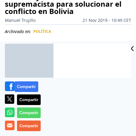
supremacista para solucionar el
conflicto en Bolivia
Manuel Trujillo
21 Nov 2019 - 10:49 CET
Archivado en:
POLÍTICA
CIDAD
ES
Compartir
Compartir
Compartir
Compartir
Más información