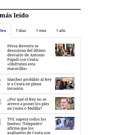
más leído
 hrs
7 días
1 mes
1 año
Pérez-Reverte se
descojona del último
desvarío de Antonio
Papell con Ceuta:
«Disfruten esta
maravilla»
Sánchez prohibió al Rey
ir a Ceuta en plena
invasión
¿Por qué el Rey no se
atreve a poner los pies
en Ceuta o Melilla?
TVE supera todos los
límites: ‘Telepedro’
afirma que los
asaltantes de Ceuta son