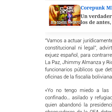
Corepunk 
Un verdader
los de antes
“Vamos a actuar jurídicamente
constitucional ni legal”, advir
exjuez español, para contrarr
La Paz, Jhimmy Almanza y Richa
funcionarios públicos que d
oficinas de la fiscalía boliviana
«Yo no tengo miedo a las d
confinado… asilado y refugiad
quien abandonó la presidenc