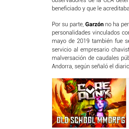
observadores de la OEA determ
beneficiado y que le acredita
Garzón
Por su parte,
no ha per
personalidades vinculados con
mayo de 2019 también fue se
servicio al empresario chavi
malversación de caudales públ
Andorra, según señaló el diari