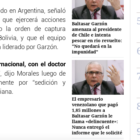
ado en Argentina, señaló
 que ejercerá acciones
Baltasar Garzón
to la orden de captura
amenaza al presidente
de Chile e intenta
olivia, y que el equipo
pescar en rio revuelto:
"No quedará en la
á liderado por Garzón.
impunidad"
nacional, con el doctor
”
, dijo Morales luego de
ente por “sedición y
viana.
El empresario
venezolano que pagó
1,85 millones a
Baltasar Garzón le
llama «delincuente»:
Nunca entregó el
informe que le solicité