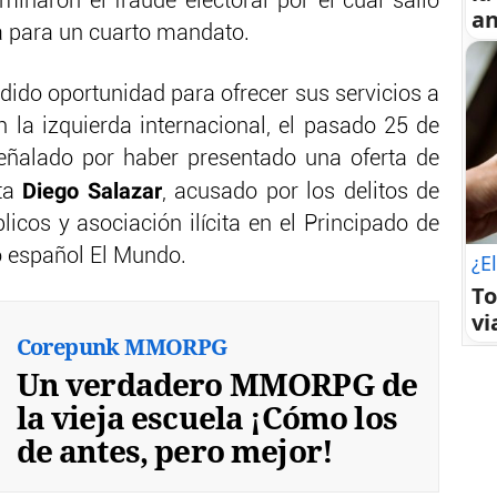
inaron el fraude electoral por el cual salió
an
ba para un cuarto mandato.
dido oportunidad para ofrecer sus servicios a
 la izquierda internacional, el pasado 25 de
ñalado por haber presentado una oferta de
Diego Salazar
sta
, acusado por los delitos de
icos y asociación ilícita en el Principado de
o español El Mundo.
¿El
To
vi
Corepunk MMORPG
Un verdadero MMORPG de
la vieja escuela ¡Cómo los
de antes, pero mejor!