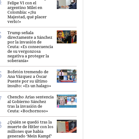
Felipe VI con el
argentino Milei en
Colombia: «¡Su
Majestad, qué placer
verlo!»
Trump señala
directamente a Sánchez
por la invasión de
Ceuta: «Es consecuencia
de su vergonzosa
negativa a proteger la
soberanía»
Bofetón tremendo de
Ana Vázquez a Óscar
Puente por su último
insulto: «Es un halago»
Chencho Arias sentencia
al Gobierno Sánchez
tras la invasión de
Ceuta: «Bochornoso»
¿Quién se quedó tras la
muerte de Hitler con los
millones que había
generado ‘Mein Kampf’