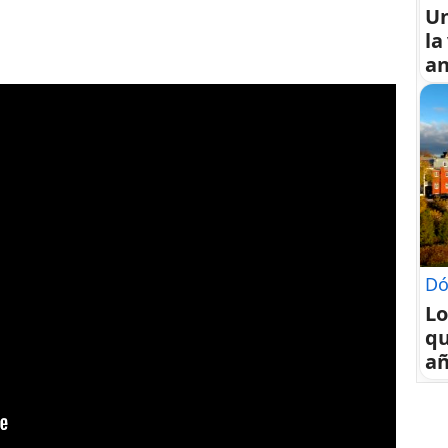
U
la
an
Dó
Lo
qu
a