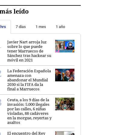
más leído
 hrs
7 días
1 mes
1 año
Javier Nart arroja luz
sobre lo que puede
tener Marruecos de
Sánchez tras hackear su
móvil en 2021
La Federación Española
amenaza con
abandonar el Mundial
2030 si la FIFA da la
final a Marruecos
Ceuta, a los 9 días de la
invasión: 5.000 ilegales
por las calles, 6 niñas
violadas, 88 cadáveres
en la morgue, reyertas y
asaltos
El encuentro del Rey