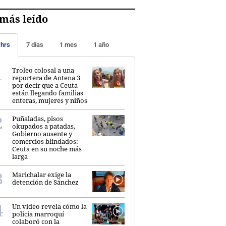
más leído
 hrs
7 días
1 mes
1 año
Troleo colosal a una
reportera de Antena 3
por decir que a Ceuta
están llegando familias
enteras, mujeres y niños
Puñaladas, pisos
okupados a patadas,
Gobierno ausente y
comercios blindados:
Ceuta en su noche más
larga
Marichalar exige la
detención de Sánchez
Un vídeo revela cómo la
policía marroquí
colaboró con la