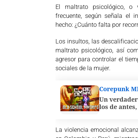
El maltrato psicológico, o
frecuente, según señala el i
hecho: ¿Cuánto falta por recorr
Los insultos, las descalificac
maltrato psicológico, así co
agresor para controlar el tiem
sociales de la mujer.
Corepunk 
Un verdader
los de antes
La violencia emocional alcanz