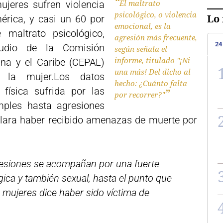
El maltrato
ujeres sufren violencia
psicológico, o violencia
Lo 
érica, y casi un 60 por
emocional, es la
 maltrato psicológico,
agresión más frecuente,
24
udio de la Comisión
según señala el
informe, titulado "¡Ni
na y el Caribe (CEPAL)
una más! Del dicho al
a la mujer.Los datos
hecho: ¿Cuánto falta
física sufrida por las
por recorrer?"
mples hasta agresiones
clara haber recibido amenazas de muerte por
esiones se acompañan por una fuerte
gica y también sexual, hasta el punto que
s mujeres dice haber sido víctima de