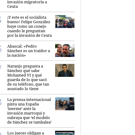
invasión migratoria a
Ceuta
¡Y este es el socialista
bueno! Felipe González
huye como un conejo
cuando le preguntan
por la invasión de Ceuta
Abascal: «Pedro
Sánchez es un traidor a
la nación»
Naranjo pregunta a
Sánchez qué sabe
Mohamed VI y qué
guarda de lo que sacó
de su teléfono, que tan
asustado lo tiene
La prensa internacional
pinta una España
‘inerme’ ante la
invasión marroquí y
subraya que ‘el modelo
de Sánchez se tambalea’
Los jueces obligan a