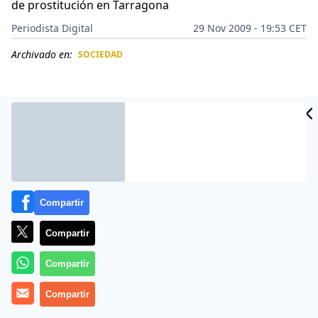
de prostitución en Tarragona
Periodista Digital
29 Nov 2009 - 19:53 CET
Archivado en:
SOCIEDAD
CIDAD
ES
Compartir
Compartir
Compartir
Letícia Peres Mourão temía por su vida. Tenía 31 años
y llevaba largo tiempo ejerciendo la prostitución en
Compartir
España para costearse la vida.