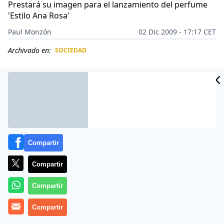
Prestará su imagen para el lanzamiento del perfume
'Estilo Ana Rosa'
Paul Monzón
02 Dic 2009 - 17:17 CET
Archivado en:
SOCIEDAD
CIDAD
ES
Compartir
Compartir
Compartir
La periodista Ana Rosa Quintana prestará su imagen
Compartir
para el lanzamiento del perfume ‘Estilo Ana Rosa’, una