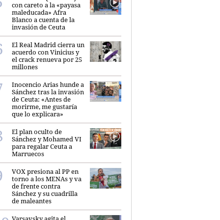
con careto a la «payasa
maleducada» Afra
Blanco a cuenta de la
invasión de Ceuta
El Real Madrid cierra un
acuerdo con Vinicius y
el crack renueva por 25
millones
Inocencio Arias hunde a
Sánchez tras la invasión
de Ceuta: «Antes de
morirme, me gustaría
que lo explicara»
El plan oculto de
Sánchez y Mohamed VI
para regalar Ceuta a
Marruecos
VOX presiona al PP en
torno a los MENAs y va
de frente contra
Sánchez y su cuadrilla
de maleantes
Varsavsky agita el