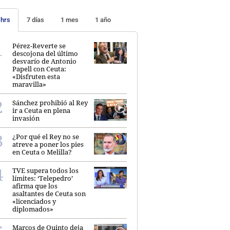
 hrs
7 días
1 mes
1 año
Pérez-Reverte se
descojona del último
desvarío de Antonio
Papell con Ceuta:
«Disfruten esta
maravilla»
Sánchez prohibió al Rey
ir a Ceuta en plena
invasión
¿Por qué el Rey no se
atreve a poner los pies
en Ceuta o Melilla?
TVE supera todos los
límites: ‘Telepedro’
afirma que los
asaltantes de Ceuta son
«licenciados y
diplomados»
Marcos de Quinto deja