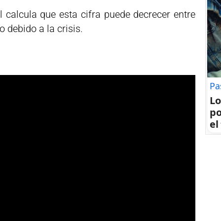
 calcula que esta cifra puede decrecer entre
o debido a la crisis.
Pa
Lo
po
el