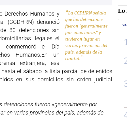
Lo 
La CCDHRN señala
de Derechos Humanos y
que las detenciones
onal (CCDHRN) denunció
24
fueron "generalmente
de 80 detenciones sin
por unas horas" y
omiciliarias ilegales el
tuvieron lugar en
varias provincias del
se conmemoró el Día
país, además de la
echos Humanos.En un
capital.
ensa extranjera, esa
hasta el sábado la lista parcial de detenidos
enidos en sus domicilios sin orden judicial
s detenciones fueron «generalmente por
ar en varias provincias del país, además de