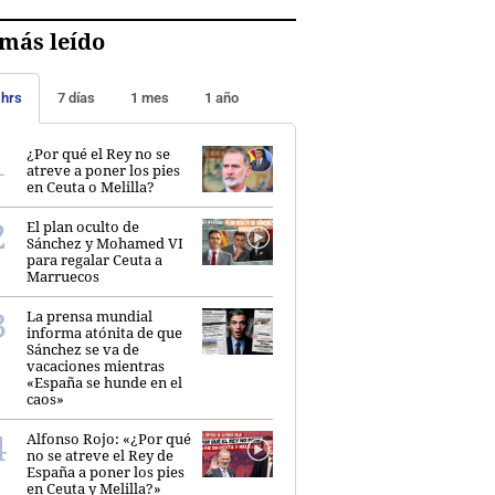
más leído
 hrs
7 días
1 mes
1 año
¿Por qué el Rey no se
atreve a poner los pies
en Ceuta o Melilla?
El plan oculto de
Sánchez y Mohamed VI
para regalar Ceuta a
Marruecos
La prensa mundial
informa atónita de que
Sánchez se va de
vacaciones mientras
«España se hunde en el
caos»
Alfonso Rojo: «¿Por qué
no se atreve el Rey de
España a poner los pies
en Ceuta y Melilla?»