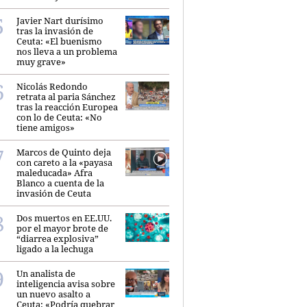
Javier Nart durísimo
tras la invasión de
Ceuta: «El buenismo
nos lleva a un problema
muy grave»
Nicolás Redondo
retrata al paria Sánchez
tras la reacción Europea
con lo de Ceuta: «No
tiene amigos»
Marcos de Quinto deja
con careto a la «payasa
maleducada» Afra
Blanco a cuenta de la
invasión de Ceuta
Dos muertos en EE.UU.
por el mayor brote de
“diarrea explosiva”
ligado a la lechuga
Un analista de
inteligencia avisa sobre
un nuevo asalto a
Ceuta: «Podría quebrar