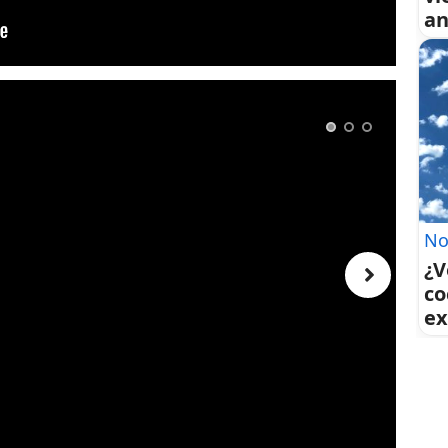
an
No
¿V
co
ex