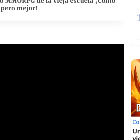
o MMORPG de la vieja escuela ¡Cómo
, pero mejor!
Co
Un
vi