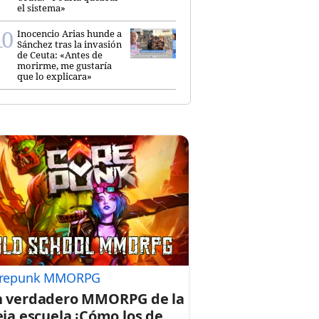
el sistema»
Inocencio Arias hunde a
Sánchez tras la invasión
de Ceuta: «Antes de
morirme, me gustaría
que lo explicara»
repunk MMORPG
 verdadero MMORPG de la
eja escuela ¡Cómo los de