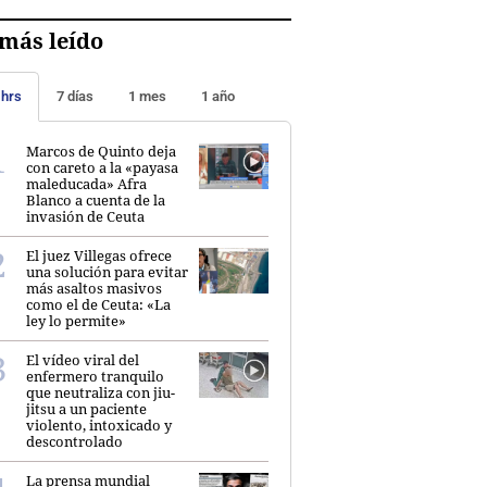
más leído
 hrs
7 días
1 mes
1 año
Marcos de Quinto deja
con careto a la «payasa
maleducada» Afra
Blanco a cuenta de la
invasión de Ceuta
El juez Villegas ofrece
una solución para evitar
más asaltos masivos
como el de Ceuta: «La
ley lo permite»
El vídeo viral del
enfermero tranquilo
que neutraliza con jiu-
jitsu a un paciente
violento, intoxicado y
descontrolado
La prensa mundial