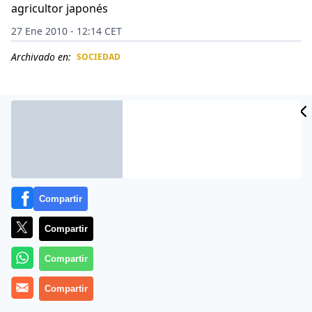
agricultor japonés
27 Ene 2010 - 12:14 CET
Archivado en:
SOCIEDAD
CIDAD
ES
Compartir
Compartir
Compartir
Agricultores panameños han logrado cosechar
Compartir
sandías cuadradas que exportarán a Europa, donde
son muy valoradas. La forma de la sabrosa fruta fue