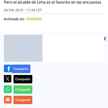
Pero el alcalde de Lima es el favorito en las encuestas
04 Feb 2010 - 11:39 CET
Archivado en:
SOCIEDAD
CIDAD
ES
Compartir
Compartir
Compartir
Jaime Bayly no ha oficializado aún su candidatura a la
Compartir
Presidencia de la República pero ya cuenta con un
apreciable 6% de intención de votos, según la última