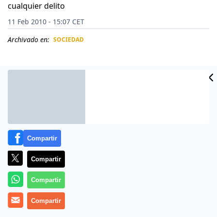
cualquier delito
11 Feb 2010 - 15:07 CET
Archivado en:
SOCIEDAD
CIDAD
ES
Compartir
Compartir
Compartir
Después de 13 días de permanecer en prisión
Compartir
preventiva acusados de presunto secuestro de niños
haitianos, los 10 misioneros estadunidenses que