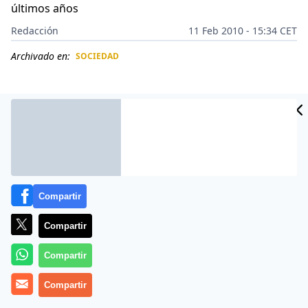
últimos años
Redacción
11 Feb 2010 - 15:34 CET
Archivado en:
SOCIEDAD
CIDAD
ES
Compartir
Compartir
Compartir
México sigue siendo el país latinoamericano más
Compartir
peligroso para los periodistas, y el segundo del mundo
tras Filipinas, con dieciséis reporteros asesinados en