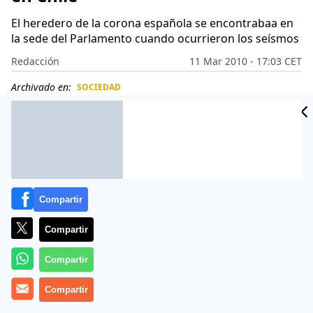
El heredero de la corona española se encontrabaa en
la sede del Parlamento cuando ocurrieron los seísmos
Redacción
11 Mar 2010 - 17:03 CET
Archivado en:
SOCIEDAD
CIDAD
ES
Compartir
Compartir
Compartir
Compartir
Tres fuertes sismos sacudieron esta mañana la zona