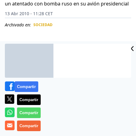
un atentado con bomba ruso en su avión presidencial
13 Abr 2010 - 11:28 CET
Archivado en:
SOCIEDAD
CIDAD
ES
Compartir
Compartir
Compartir
Un canal de televisión georgiano emitió hace cuatro
Compartir
semanas un controvertido reportaje que resultó ser
una especie de macabra profecía, ya que en las