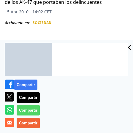
de los AK-47 que portaban los delincuentes
15 Abr 2010 - 14:02 CET
Archivado en:
SOCIEDAD
CIDAD
ES
Compartir
Compartir
Compartir
Un tiroteo entre sicarios y agentes federales en la
Costera Miguel Alemán dejó seis personas muertas,
Compartir
entre ellos un menor, y cinco heridos, informó la