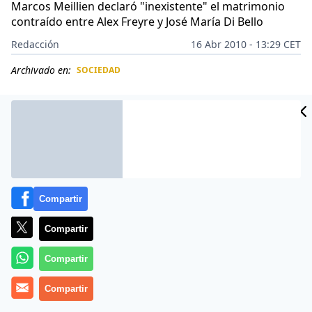
Marcos Meillien declaró "inexistente" el matrimonio
contraído entre Alex Freyre y José María Di Bello
Redacción
16 Abr 2010 - 13:29 CET
Archivado en:
SOCIEDAD
CIDAD
ES
Compartir
Compartir
Compartir
Un juez argentino anuló la boda de una pareja de
Compartir
homosexuales celebrada en diciembre pasado en el