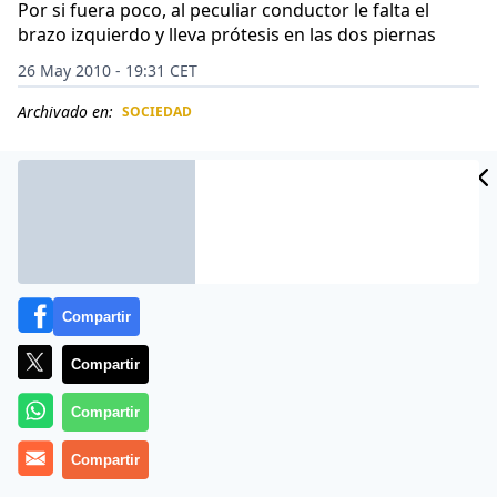
Por si fuera poco, al peculiar conductor le falta el
brazo izquierdo y lleva prótesis en las dos piernas
26 May 2010 - 19:31 CET
Archivado en:
SOCIEDAD
CIDAD
ES
Compartir
Compartir
Compartir
Increíble, pero cierto. Un pescador brasileño acaba de
Compartir
ser «bautizado» como «Mario Kart» tras lograr la