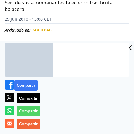
Seis de sus acompañantes falecieron tras brutal
balacera
29 Jun 2010 - 13:00 CET
Archivado en:
SOCIEDAD
CIDAD
ES
Compartir
Compartir
Compartir
El asesinato de un candidato a gobernador por el
Compartir
estado de Tamaulipas, en el norte de México, y seis de