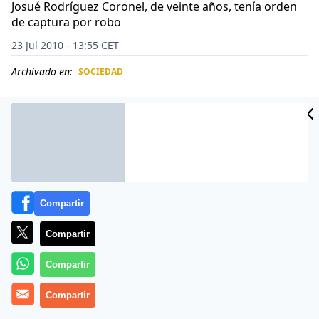
Josué Rodríguez Coronel, de veinte años, tenía orden
de captura por robo
23 Jul 2010 - 13:55 CET
Archivado en:
SOCIEDAD
CIDAD
ES
Compartir
Compartir
Compartir
Un joven que mantenía en Buenos Aires a unas 30
Compartir
personas como rehenes dentro de una sucursal del