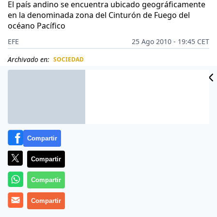
El país andino se encuentra ubicado geográficamente
en la denominada zona del Cinturón de Fuego del
océano Pacífico
EFE
25 Ago 2010 - 19:45 CET
Archivado en:
SOCIEDAD
CIDAD
ES
Compartir
Compartir
Compartir
Compartir
Dos sismos, de 3,9 y 3,8 grados de magnitud en la