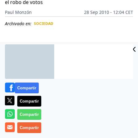
el robo de votos
Paul Monzón
28 Sep 2010 - 12:04 CET
Archivado en:
SOCIEDAD
CIDAD
ES
Compartir
Compartir
Compartir
El presidente de Venezuela, Hugo Chávez, negó que
haya perdido el voto popular en las últimas elecciones
Compartir
legislativas, al señalar que en 18 de los 24 estados, el