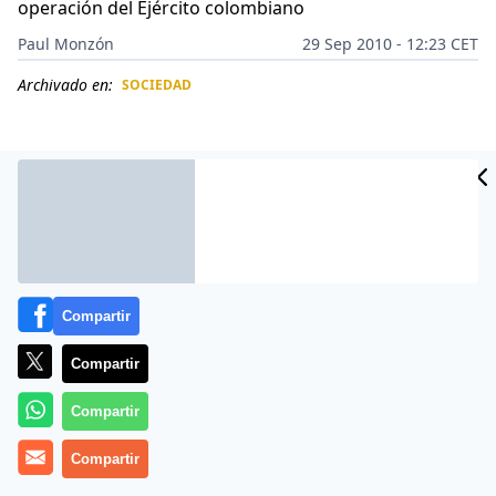
operación del Ejército colombiano
Paul Monzón
29 Sep 2010 - 12:23 CET
Archivado en:
SOCIEDAD
CIDAD
ES
Compartir
Compartir
Compartir
Las Fuerzas Armadas Revolucionarias de Colombia
(FARC) designaron a Félix Antonio Muñoz Lascarro,
Compartir
alias ‘Pastor Alape’, como sucesor del comandante