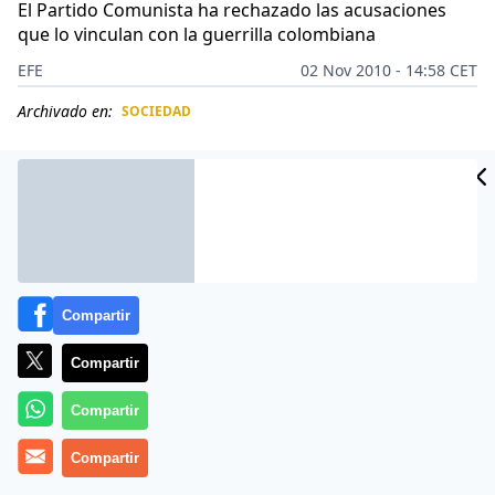
El Partido Comunista ha rechazado las acusaciones
que lo vinculan con la guerrilla colombiana
EFE
02 Nov 2010 - 14:58 CET
Archivado en:
SOCIEDAD
CIDAD
ES
Compartir
Compartir
Compartir
El ministro chileno del Interior, Rodrigo Hinzpeter,
Compartir
expresó hoy la preocupación del Gobierno por