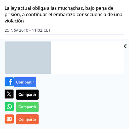
La ley actual obliga a las muchachas, bajo pena de
prisión, a continuar el embarazo consecuencia de una
violación
25 Nov 2010 - 11:02 CET
CIDAD
Archivado en:
SOCIEDAD
ES
Compartir
Compartir
Compartir
Compartir