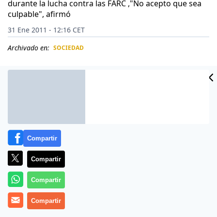
durante la lucha contra las FARC ,"No acepto que sea
culpable", afirmó
31 Ene 2011 - 12:16 CET
Archivado en:
SOCIEDAD
CIDAD
ES
Compartir
Compartir
Compartir
«Si pasa, que así sea», sentenció el presidente de
Compartir
Colombia Juan Manuel Santos, en una entrevista que