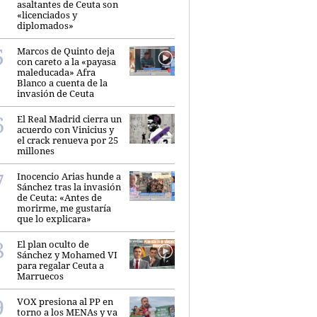
asaltantes de Ceuta son
«licenciados y
diplomados»
Marcos de Quinto deja
con careto a la «payasa
maleducada» Afra
Blanco a cuenta de la
invasión de Ceuta
El Real Madrid cierra un
acuerdo con Vinicius y
el crack renueva por 25
millones
Inocencio Arias hunde a
Sánchez tras la invasión
de Ceuta: «Antes de
morirme, me gustaría
que lo explicara»
El plan oculto de
Sánchez y Mohamed VI
para regalar Ceuta a
Marruecos
VOX presiona al PP en
torno a los MENAs y va