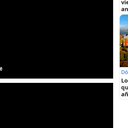
vi
an
Dó
Lo
qu
a