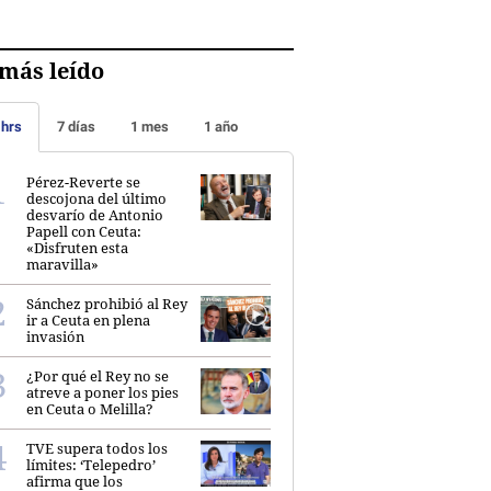
más leído
 hrs
7 días
1 mes
1 año
Pérez-Reverte se
descojona del último
desvarío de Antonio
Papell con Ceuta:
«Disfruten esta
maravilla»
Sánchez prohibió al Rey
ir a Ceuta en plena
invasión
¿Por qué el Rey no se
atreve a poner los pies
en Ceuta o Melilla?
TVE supera todos los
límites: ‘Telepedro’
afirma que los