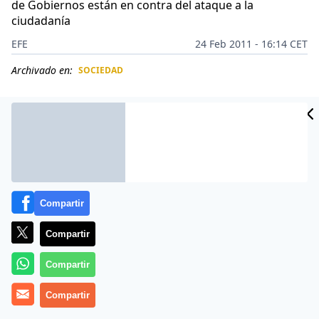
de Gobiernos están en contra del ataque a la
ciudadanía
EFE
24 Feb 2011 - 16:14 CET
Archivado en:
SOCIEDAD
CIDAD
ES
Compartir
Compartir
Compartir
El Gobierno de Uruguay condenó los actos de
Compartir
violencia que se registran en Libia e instó a Muamar el