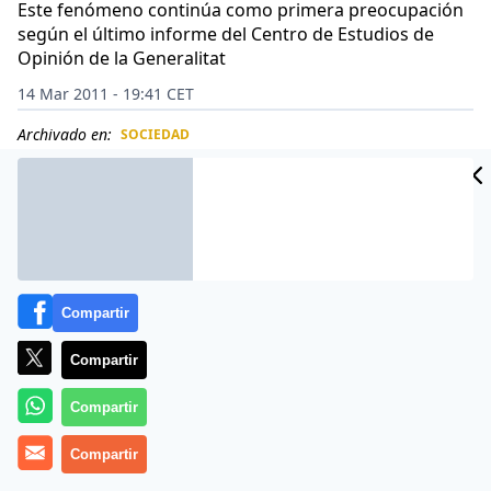
Este fenómeno continúa como primera preocupación
según el último informe del Centro de Estudios de
Opinión de la Generalitat
14 Mar 2011 - 19:41 CET
Archivado en:
SOCIEDAD
CIDAD
ES
Compartir
Compartir
Compartir
Compartir
El 49,3 por ciento de los catalanes cree que el número