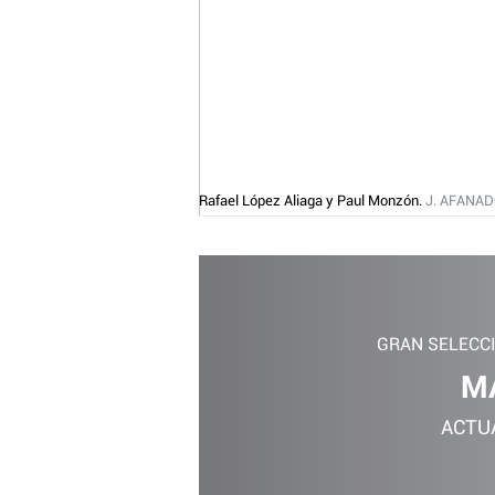
Rafael López Aliaga y Paul Monzón.
J. AFANAD
GRAN SELECC
M
ACTU