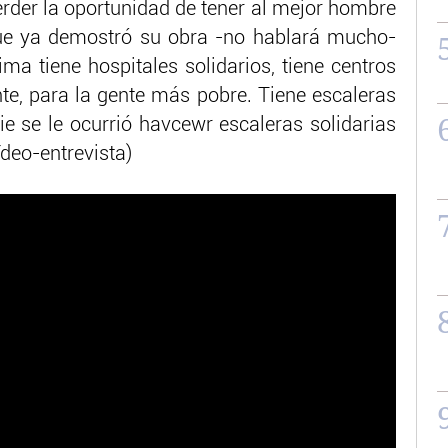
der la oportunidad de tener al mejor hombre
ue ya demostró su obra -no hablará mucho-
a tiene hospitales solidarios, tiene centros
nte, para la gente más pobre. Tiene escaleras
ie se le ocurrió havcewr escaleras solidarias
deo-entrevista)