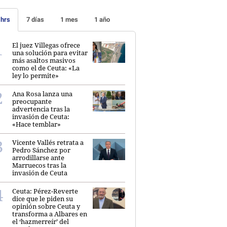
 hrs
7 días
1 mes
1 año
El juez Villegas ofrece
una solución para evitar
más asaltos masivos
como el de Ceuta: «La
ley lo permite»
Ana Rosa lanza una
preocupante
advertencia tras la
invasión de Ceuta:
«Hace temblar»
Vicente Vallés retrata a
Pedro Sánchez por
arrodillarse ante
Marruecos tras la
invasión de Ceuta
Ceuta: Pérez-Reverte
dice que le piden su
opinión sobre Ceuta y
transforma a Albares en
el ‘hazmerreír’ del