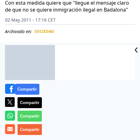
Con esta medida quiere que "llegue el mensaje claro
de que no se quiere inmigración ilegal en Badalona"
02 May 2011 - 17:16 CET
Archivado en:
SOCIEDAD
CIDAD
ES
Compartir
Compartir
Compartir
El candidato del PP a la Alcaldía de Badalona, Xavier
Compartir
García Albiol, ha avanzado este lunes que si gobierna