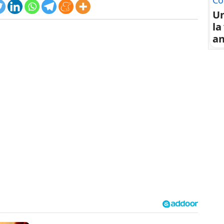
Co
U
la
an