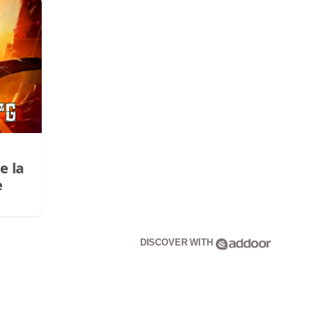
e la
e
DISCOVER WITH