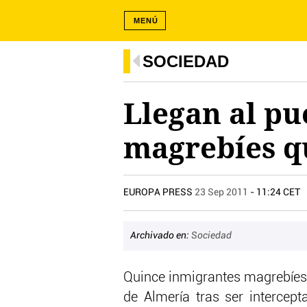
MENÚ
SOCIEDAD
Llegan al pu
magrebíes q
EUROPA PRESS
23 Sep 2011
- 11:24 CET
Archivado en:
Sociedad
Quince inmigrantes magrebíes 
de Almería tras ser intercep