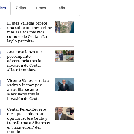
 hrs
7 días
1 mes
1 año
El juez Villegas ofrece
una solución para evitar
más asaltos masivos
como el de Ceuta: «La
ley lo permite»
Ana Rosa lanza una
preocupante
advertencia tras la
invasión de Ceuta:
«Hace temblar»
Vicente Vallés retrata a
Pedro Sánchez por
arrodillarse ante
Marruecos tras la
invasión de Ceuta
Ceuta: Pérez-Reverte
dice que le piden su
opinión sobre Ceuta y
transforma a Albares en
el ‘hazmerreír’ del
mundo