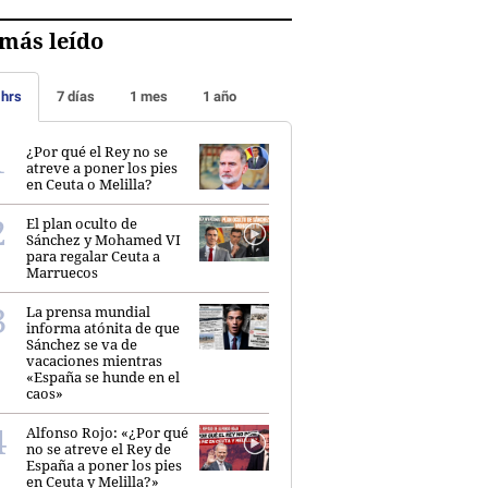
más leído
 hrs
7 días
1 mes
1 año
¿Por qué el Rey no se
atreve a poner los pies
en Ceuta o Melilla?
El plan oculto de
Sánchez y Mohamed VI
para regalar Ceuta a
Marruecos
La prensa mundial
informa atónita de que
Sánchez se va de
vacaciones mientras
«España se hunde en el
caos»
Alfonso Rojo: «¿Por qué
no se atreve el Rey de
España a poner los pies
en Ceuta y Melilla?»