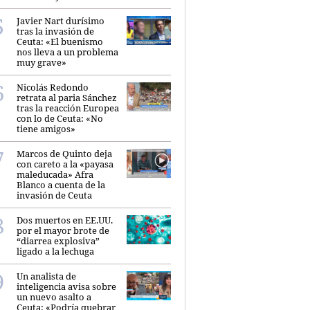
Javier Nart durísimo
tras la invasión de
Ceuta: «El buenismo
nos lleva a un problema
muy grave»
Nicolás Redondo
retrata al paria Sánchez
tras la reacción Europea
con lo de Ceuta: «No
tiene amigos»
Marcos de Quinto deja
con careto a la «payasa
maleducada» Afra
Blanco a cuenta de la
invasión de Ceuta
Dos muertos en EE.UU.
por el mayor brote de
“diarrea explosiva”
ligado a la lechuga
Un analista de
inteligencia avisa sobre
un nuevo asalto a
Ceuta: «Podría quebrar