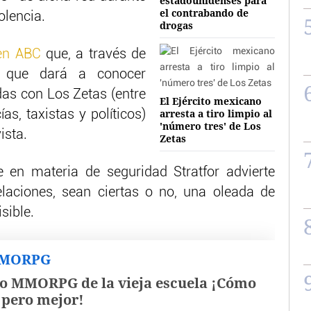
estadounidenses para
el contrabando de
olencia.
drogas
en ABC
que, a través de
 que dará a conocer
as con Los Zetas (entre
El Ejército mexicano
arresta a tiro limpio al
as, taxistas y políticos)
'número tres' de Los
ista.
Zetas
 en materia de seguridad Stratfor advierte
elaciones, sean ciertas o no, una oleada de
sible.
MMORPG
o MMORPG de la vieja escuela ¡Cómo
, pero mejor!