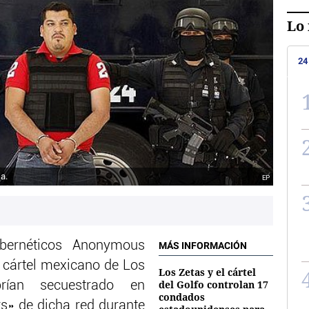
Lo 
24
a.
EP
ibernéticos Anonymous
MÁS INFORMACIÓN
 cártel mexicano de Los
Los Zetas y el cártel
del Golfo controlan 17
rían secuestrado en
condados
s» de dicha red durante