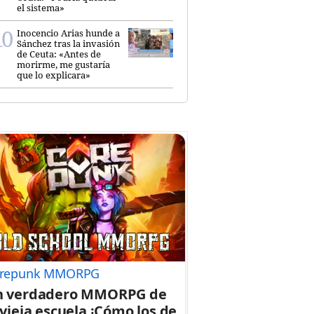
el sistema»
Inocencio Arias hunde a
Sánchez tras la invasión
de Ceuta: «Antes de
morirme, me gustaría
que lo explicara»
repunk MMORPG
n verdadero MMORPG de
 vieja escuela ¡Cómo los de