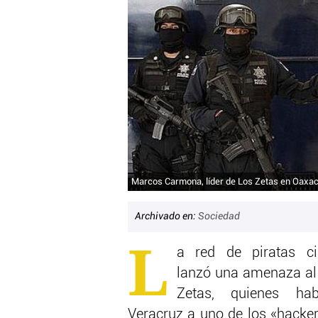
Marcos Carmona, líder de Los Zetas en Oaxac
Archivado en:
Sociedad
L
a red de piratas c
lanzó una amenaza al
Zetas, quienes hab
Veracruz a uno de los «hacker