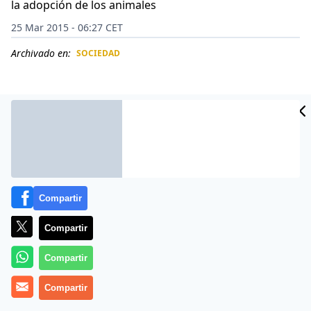
la adopción de los animales
25 Mar 2015 - 06:27 CET
Archivado en:
SOCIEDAD
CIDAD
ES
Compartir
Compartir
Compartir
Una mujer de Madrid reúne en su casa a medio
centenar de gatos rescatados de la calle.
Compartir