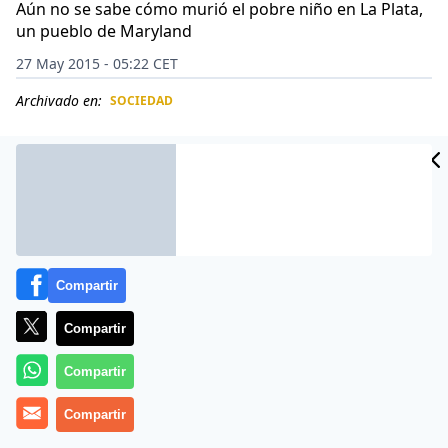
Aún no se sabe cómo murió el pobre niño en La Plata,
un pueblo de Maryland
27 May 2015 - 05:22 CET
Archivado en:
SOCIEDAD
CIDAD
ES
Compartir
Compartir
Compartir
Romechia Simms, de 24 años, estaba como ida,
Compartir
columpiando durante horas el cuerpo sin vida de su