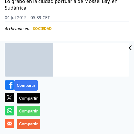
Lo grabó en la ciudad portuaria de Mossel Bay, en
Sudáfrica
04 Jul 2015 - 05:39 CET
Archivado en:
SOCIEDAD
CIDAD
ES
Compartir
Compartir
Compartir
Hay experiencias que por más que pasen los años no
Compartir
se olvidan nunca. Sucesos inesperados que dejan una