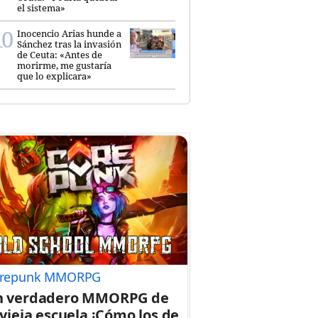
el sistema»
Inocencio Arias hunde a
Sánchez tras la invasión
de Ceuta: «Antes de
morirme, me gustaría
que lo explicara»
repunk MMORPG
n verdadero MMORPG de
 vieja escuela ¡Cómo los de