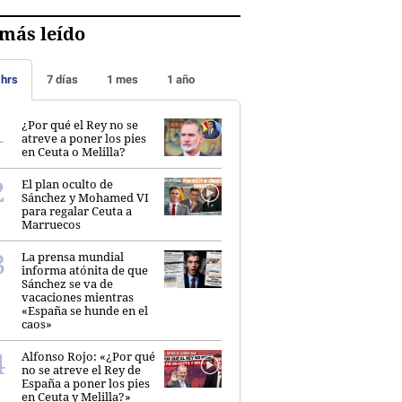
más leído
 hrs
7 días
1 mes
1 año
¿Por qué el Rey no se
atreve a poner los pies
en Ceuta o Melilla?
El plan oculto de
Sánchez y Mohamed VI
para regalar Ceuta a
Marruecos
La prensa mundial
informa atónita de que
Sánchez se va de
vacaciones mientras
«España se hunde en el
caos»
Alfonso Rojo: «¿Por qué
no se atreve el Rey de
España a poner los pies
en Ceuta y Melilla?»