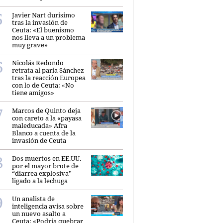
Javier Nart durísimo
tras la invasión de
Ceuta: «El buenismo
nos lleva a un problema
muy grave»
Nicolás Redondo
retrata al paria Sánchez
tras la reacción Europea
con lo de Ceuta: «No
tiene amigos»
Marcos de Quinto deja
con careto a la «payasa
maleducada» Afra
Blanco a cuenta de la
invasión de Ceuta
Dos muertos en EE.UU.
por el mayor brote de
“diarrea explosiva”
ligado a la lechuga
Un analista de
inteligencia avisa sobre
un nuevo asalto a
Ceuta: «Podría quebrar