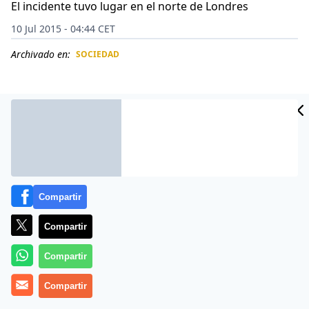
El incidente tuvo lugar en el norte de Londres
10 Jul 2015 - 04:44 CET
Archivado en:
SOCIEDAD
CIDAD
ES
Compartir
Compartir
Compartir
El incidente tuvo lugar en el norte de Londres, Reino
Compartir
Unido, a primeras horas del domingo, según informa
el diario inglés Mirror.