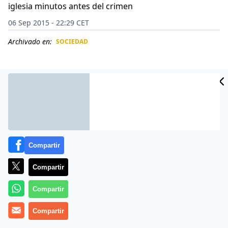
iglesia minutos antes del crimen
06 Sep 2015 - 22:29 CET
Archivado en:
SOCIEDAD
CIDAD
ES
Compartir
Compartir
Compartir
Francisco Erasmo Rodrigues, de 61 años, recibió al
Compartir
menos un disparo en el pecho tras abalanzarse sobre
Luiz Antonio da Silva , de 49, cuando había logrado que