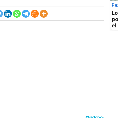
Pa
Lo
po
el