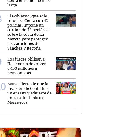
Ceuta en su noche más
larga
El Gobierno, que sólo
refuerza Ceuta con 42
policías, impone un
cordón de 73 hectáreas
sobre la costa de La
Mareta para proteger
las vacaciones de
Sánchez y Begoña
Los jueces obligan a
Hacienda a devolver
6.400 millones a
pensionistas
Ayuso alerta de que la
invasión de Ceuta fue
un ensayo y advierte de
un «asalto final» de
Marruecos