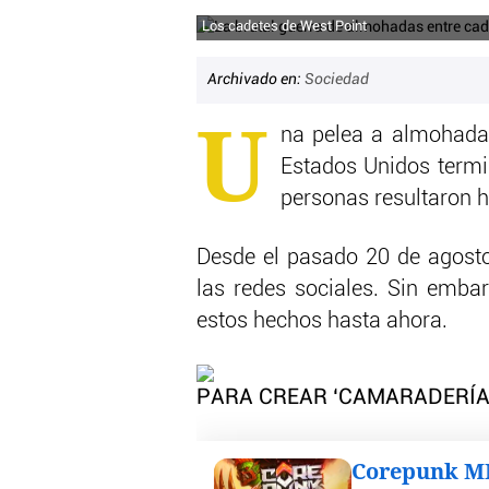
Los cadetes de West Point
Archivado en:
Sociedad
U
na pelea a almohadaz
Estados Unidos term
personas resultaron h
Desde el pasado 20 de agosto 
las redes sociales. Sin emba
estos hechos hasta ahora.
PARA CREAR ‘CAMARADERÍA
Corepunk 