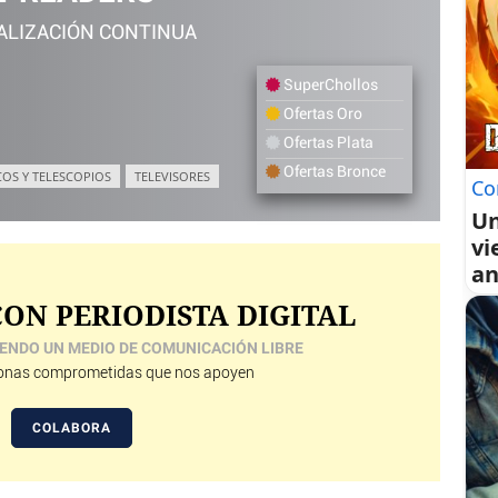
ALIZACIÓN CONTINUA
SuperChollos
Ofertas Oro
Ofertas Plata
Ofertas Bronce
COS Y TELESCOPIOS
TELEVISORES
Co
Un
vi
an
ON PERIODISTA DIGITAL
ENDO UN MEDIO DE COMUNICACIÓN LIBRE
nas comprometidas que nos apoyen
COLABORA