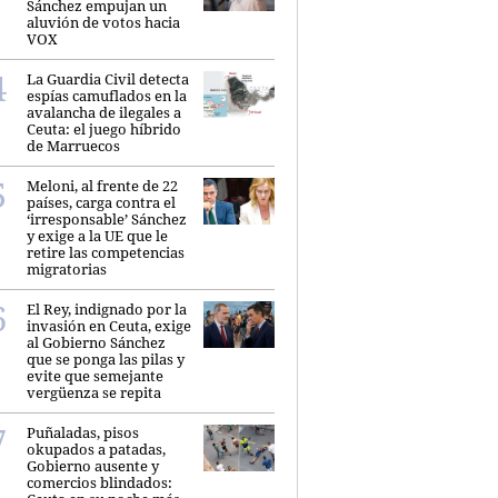
Sánchez empujan un
aluvión de votos hacia
VOX
La Guardia Civil detecta
espías camuflados en la
avalancha de ilegales a
Ceuta: el juego híbrido
de Marruecos
Meloni, al frente de 22
países, carga contra el
‘irresponsable’ Sánchez
y exige a la UE que le
retire las competencias
migratorias
El Rey, indignado por la
invasión en Ceuta, exige
al Gobierno Sánchez
que se ponga las pilas y
evite que semejante
vergüenza se repita
Puñaladas, pisos
okupados a patadas,
Gobierno ausente y
comercios blindados: