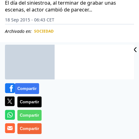
El día del siniestroa, al terminar de grabar unas
escenas, el actor cambió de parecer...
18 Sep 2015 - 06:43 CET
Archivado en:
SOCIEDAD
CIDAD
ES
Compartir
Compartir
Compartir
Tom Cruise, de 53 años, atraviesa uno de los
Compartir
momentos más tristes de su carrera laboral, luego de