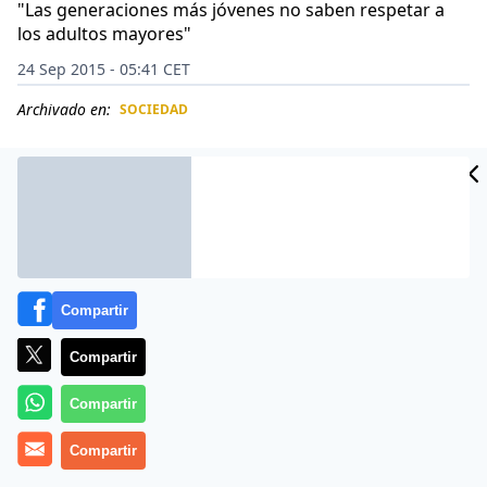
"Las generaciones más jóvenes no saben respetar a
los adultos mayores"
24 Sep 2015 - 05:41 CET
Archivado en:
SOCIEDAD
CIDAD
ES
Compartir
Compartir
Compartir
El iracundo pasajero debía llevar el día torcido, porque
Compartir
no se explica a qué viene semejante sarta de