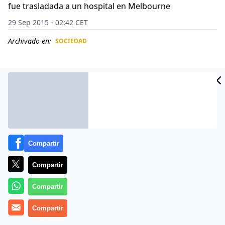
fue trasladada a un hospital en Melbourne
29 Sep 2015 - 02:42 CET
Archivado en:
SOCIEDAD
CIDAD
ES
Compartir
Compartir
Compartir
La modelo neozalandesa Bailey Scarlett, está que trina,
Compartir
y denunció en su cuenta de Facebook que la drogaron
durante una fiesta privada que el cantante canadiense