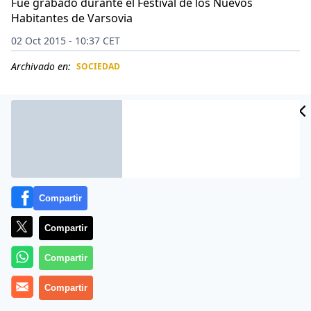
Fue grabado durante el Festival de los Nuevos
Habitantes de Varsovia
02 Oct 2015 - 10:37 CET
Archivado en:
SOCIEDAD
CIDAD
ES
Compartir
Compartir
Compartir
Todos están con la mosca tras la oreja, y esta vez con
Compartir
olor a pescado.