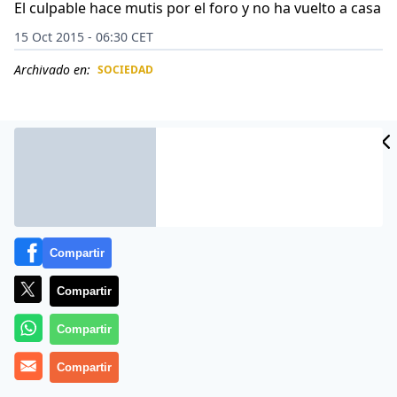
El culpable hace mutis por el foro y no ha vuelto a casa
15 Oct 2015 - 06:30 CET
Archivado en:
SOCIEDAD
CIDAD
ES
Compartir
Compartir
Compartir
O Katherine Gaydos tiene un novio con muy mala uva
Compartir
o, simplemente, es medio lelo. Y es que por su culpa se
ha pasado la mujer 9 días con el ojo izquierdo