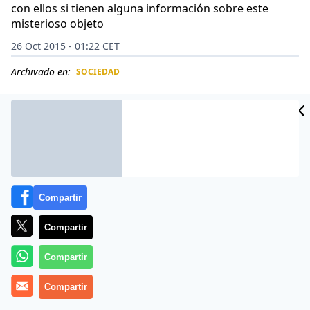
con ellos si tienen alguna información sobre este
misterioso objeto
26 Oct 2015 - 01:22 CET
Archivado en:
SOCIEDAD
CIDAD
ES
Compartir
Compartir
Compartir
Compartir
Un vecino de Kingston, un barrio en el sudoeste de
Londres, no podía creerse lo que vio hace unos días en