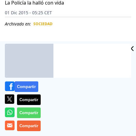
La Policía la halló con vida
01 Dic 2015 - 05:25 CET
Archivado en:
SOCIEDAD
CIDAD
ES
Compartir
Compartir
Compartir
La cantante irlandesa Sinead O’Connor aparentemente
Compartir
intentó acabar con su vida el domingo después de
colgar un mensaje en su página de Facebook para