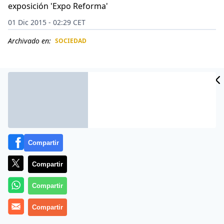
exposición 'Expo Reforma'
01 Dic 2015 - 02:29 CET
Archivado en:
SOCIEDAD
CIDAD
ES
Compartir
Compartir
Compartir
Así se las gastan algunos conductores en México.
Compartir
Ocurrió en el exterior de la exposición ‘Expo Reforma’,
cuando cinco camionetas estaban esperando a entrar