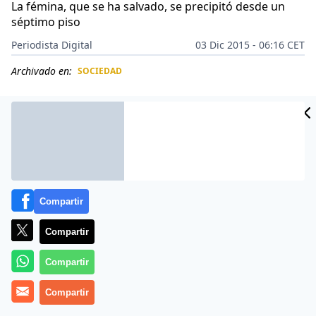
La fémina, que se ha salvado, se precipitó desde un
séptimo piso
Periodista Digital
03 Dic 2015 - 06:16 CET
Archivado en:
SOCIEDAD
CIDAD
ES
Compartir
Compartir
Compartir
Un hombre de 80 años ha fallecido este miércoles 2 de
Compartir
diciembre de 2015 en Alicante al caerle encima una